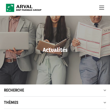
Aller au contenu principal
À PROPOS
ACTUALITÉS
Actualités
DÉVELOPPEMENT DURABLE
DEBT INVESTORS
CAREERS
OBSERVATOIRE
RECHERCHE
INTERNATIONAL
THÈMES