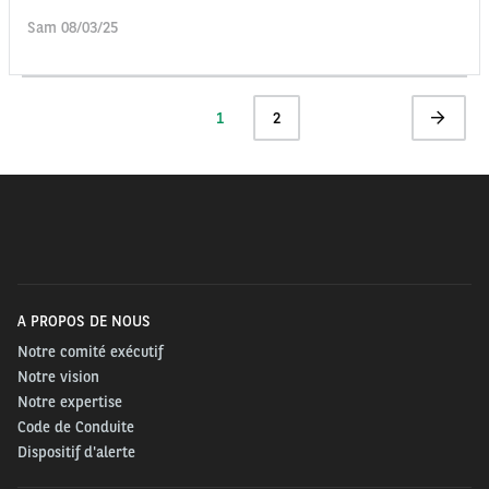
Sam 08/03/25
Pagination
Page
1
Page
2
Page
actuelle
suivante
A PROPOS DE NOUS
Notre comité exécutif
Notre vision
Notre expertise
Code de Conduite
Dispositif d'alerte