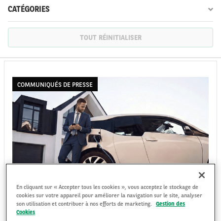
CATÉGORIES
TOUT RÉINITIALISER
FR
EN
COMMUNIQUÉS DE PRESSE
En cliquant sur « Accepter tous les cookies », vous acceptez le stockage de
ARVAL : RÉSULTATS ANNUELS 2025
cookies sur votre appareil pour améliorer la navigation sur le site, analyser
son utilisation et contribuer à nos efforts de marketing.
Gestion des
Forte progression du résultat opérationnel brut organique et effet de
Cookies
base défavorable sur le résultat sur cessions de véhicules par rapport à