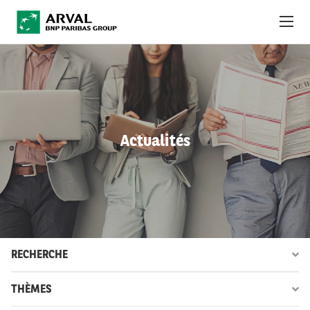
Aller au contenu principal
À PROPOS
ACTUALITÉS
Actualités
DÉVELOPPEMENT DURABLE
DEBT INVESTORS
CAREERS
OBSERVATOIRE
RECHERCHE
INTERNATIONAL
THÈMES