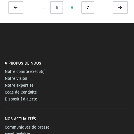
Pagination
…
Page
Page
5
Page
6
Page
7
Page
précédente
actuelle
suivante
A PROPOS DE NOUS
Notre comité exécutif
Notre vision
Notre expertise
Code de Conduite
Dispositif d'alerte
NOS ACTUALITÉS
Communiqués de presse