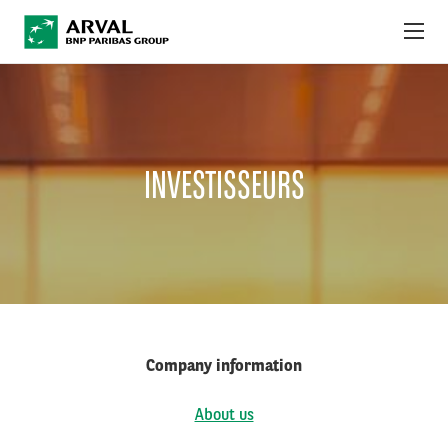
Aller au contenu principal
À PROPOS
ACTUALITÉS
INVESTISSEURS
DÉVELOPPEMENT DURABLE
DEBT INVESTORS
CAREERS
OBSERVATOIRE
Company information
INTERNATIONAL
About us