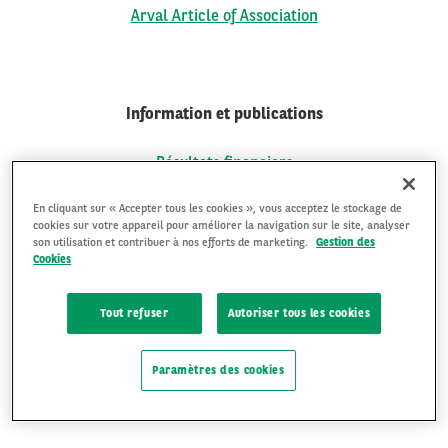
Arval Article of Association
FR
EN
Information et publications
Résultats financiers
En cliquant sur « Accepter tous les cookies », vous acceptez le stockage de
Rapports CSRD
cookies sur votre appareil pour améliorer la navigation sur le site, analyser
son utilisation et contribuer à nos efforts de marketing.
Gestion des
Communiqués de presse
Cookies
Blackout Periods
Tout refuser
Autoriser tous les cookies
Respect des exigences de parité au sein du Conseil
Paramètres des cookies
d’administration