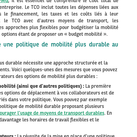
KPMG
, il est essentiel de comprendre le Coût total de
entreprise. Le TCO inclut toutes les dépenses liées aux
s le financement, les taxes et les coûts liés à leur
t le TCO avec d’autres moyens de transport, les
s approches plus flexibles pour budgétiser la mobilité
s options étant de proposer un « budget mobilité ».
une politique de mobilité plus durable au
lus durable nécessite une approche structurée et la
nts. Voici quelques-unes des mesures que vous pouvez
rateurs des options de mobilité plus durables :
bilité (ainsi que d’autres politiques) :
La première
res options de déplacement à vos collaborateurs est de
iés dans votre politique. Vous pouvez par exemple
politique de mobilité durable proposant plusieurs
ourager l’usage de moyens de transport durables
. En
davantage les horaires de travail flexibles et le
ateurs :
La réussite de la mise en place d’une politique