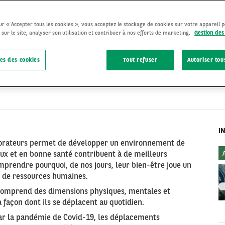
sur « Accepter tous les cookies », vous acceptez le stockage de cookies sur votre appareil 
 sur le site, analyser son utilisation et contribuer à nos efforts de marketing.
Gestion des
es des cookies
Tout refuser
Autoriser tou
ARVAL MOBILITY OBSERVATORY
29 Février 2024
I
aborateurs permet de développer un environnement de
reux et en bonne santé contribuent à de meilleurs
omprendre pourquoi, de nos jours, leur bien-être joue un
es de ressources humaines.
 comprend des dimensions physiques, mentales et
a façon dont ils se déplacent au quotidien.
ar la pandémie de Covid-19, les déplacements