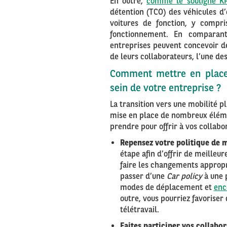
En outre,
comme le souligne 
détention (TCO) des véhicules d’
voitures de fonction, y compri
fonctionnement. En comparan
entreprises peuvent concevoir de
de leurs collaborateurs, l’une de
Comment mettre en place 
sein de votre entreprise ?
La transition vers une mobilité p
mise en place de nombreux éléme
prendre pour offrir à vos collabo
Repensez votre politique de mo
étape afin d’offrir de meilleu
faire les changements appropr
passer d’une
Car policy
à une 
modes de déplacement et
enc
outre, vous pourriez favoriser 
télétravail.
Faites participer vos collabor