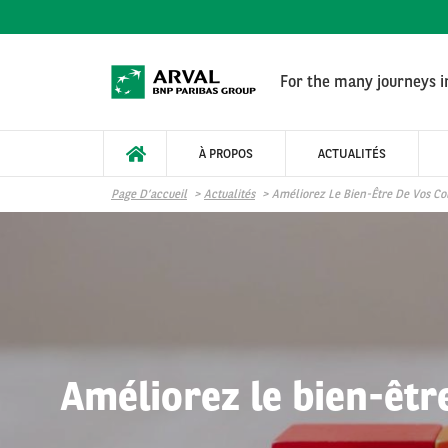
Aller au contenu principal
For the many journeys in
À PROPOS
ACTUALITÉS
Page D’accueil
Actualités
Améliorez Le Bien-Être De Vos Co
Améliorez le bien-êtr