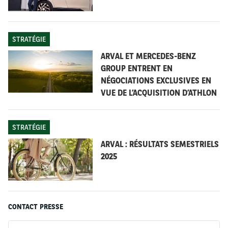
qualité élevés », déclare Bart Beckers, Directeur
Commercial d’Arval. « L’objectif de l’Alliance est de
soutenir nos clients internationaux dans la
STRATÉGIE
construction et la gestion de leur stratégie globale de
ARVAL ET MERCEDES-BENZ
flotte. »
GROUP ENTRENT EN
NÉGOCIATIONS EXCLUSIVES EN
Depuis 30 ans, l’Alliance globale Element-Arval (EAGA)
VUE DE L’ACQUISITION D’ATHLON
s’impose comme un acteur mondial de référence dans
la gestion de flotte et de mobilité. Afin de renforcer sa
présence mondiale, notamment en Asie, l’Alliance a
STRATÉGIE
accueilli Sumitomo Mitsui Auto Service (SMAS) en
ARVAL : RÉSULTATS SEMESTRIELS
2023, portant à huit le nombre de ses membres.
2025
Présente dans 55 pays et gérant 4,5 millions de
véhicules, l’Alliance offre à ses clients internationaux
une expertise approfondie et des solutions couvrant
tous leurs besoins, afin d’optimiser la gestion
CONTACT PRESSE
stratégique et opérationnelle de leurs flottes.