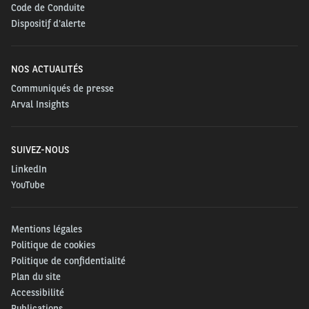
Code de Conduite
grandes tendances du secteur, en offrant des
Dispositif d'alerte
perspectives spécifiques à chaque pays, une analyse
des enjeux politiques et des références clés du
marché.
NOS ACTUALITÉS
Communiqués de presse
L’édition 2025 met en avant trois axes majeurs de
Arval Insights
transformation :
SUIVEZ-NOUS
Responsabilité environnementale : les entreprises
LinkedIn
accélèrent l’électrification de leurs flottes, 85 %
YouTube
d’entre elles ont déjà mis en place une politique de
recharge ou prévoient de le faire. Le rapport met en
lumière les écarts d’électrification entre les
Mentions légales
voitures particulières et les véhicules utilitaires
Politique de cookies
légers (VUL), avec l’Europe en tête de cette
Politique de confidentialité
évolution.
Plan du site
Accessibilité
Optimisation des coûts : l’adoption de méthodes de
Publications