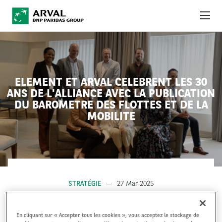
Aller au contenu principal
À PROPOS
ACTUALITÉS
ELEMENT ET ARVAL CELEBRENT LES 30
ANS DE L'ALLIANCE AVEC LA PUBLICATION
DÉVELOPPEMENT DURABLE
DU BAROMETRE DES FLOTTES ET DE LA
MOBILITE
DEBT INVESTORS
CAREERS
OBSERVATOIRE
STRATÉGIE
27 Mar 2025
INTERNATIONAL
En cliquant sur « Accepter tous les cookies », vous acceptez le stockage de