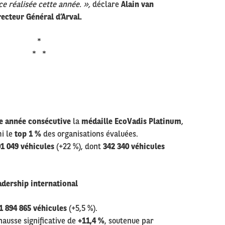
e réalisée cette année. »,
déclare
Alain van
ecteur Général d’Arval.
*
* *
 année consécutive
la
médaille EcoVadis Platinum
,
mi le
top 1 %
des organisations évaluées.
1 049 véhicules
(+22 %), dont
342 340 véhicules
adership international
1 894 865 véhicules
(+5,5 %).
hausse significative de
+11,4 %
, soutenue par