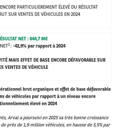
U ENCORE PARTICULIEREMENT ÉLEVÉ DU RÉSULTAT
BRUT
SUR VENTES DE VÉHICULES EN 2024
ÉSULTAT NET
: 644,7 M€
2
 NET
:
-42,9% par rapport à 2024
VIT
É MAIS EFFET DE BASE ENCORE D
É
FAVORABLE SUR
ES VENTES DE V
É
HICULE
érationnel brut organique et effet de base défavorable
ions de véhicules par rapport à un niveau encore
tionnellement élevé en 2024
ents, Arval a poursuivi en 2025 sa très bonne croissance
é de près de 1,9 million véhicules, en hausse de 5,5% par