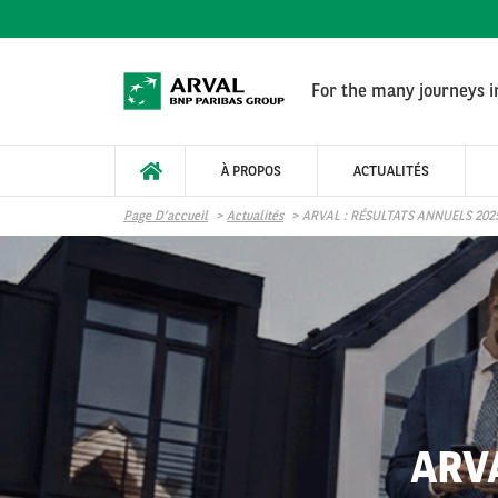
Aller au contenu principal
For the many journeys in
À PROPOS
ACTUALITÉS
Page D’accueil
Actualités
ARVAL : RÉSULTATS ANNUELS 202
ARV