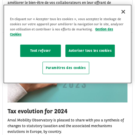
améliorer le bien-être de vos collaborateurs en leur offrant de
nombreuses options pour leurs déplacements.
En cliquant sur « Accepter tous les cookies », vous acceptez le stockage de
Jeu 29/02/24
cookies sur votre appareil pour améliorer la navigation sur le site, analyser
son utilisation et contribuer à nos efforts de marketing.
Gestion des
Cookies
INSIGHTS
Tout refuser
Autoriser tous les cookies
Paramètres des cookies
Tax evolution for 2024
Arval Mobility Observatory is pleased to share with you a synthesis of
changes to statutory taxation and the associated mechanisms
evolutions in Europe, by country.