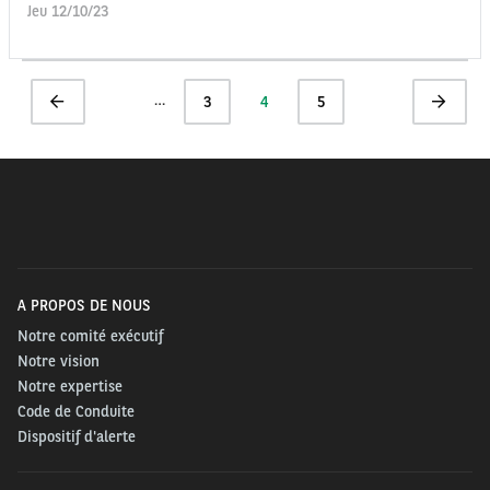
Jeu 12/10/23
Pagination
…
Page
Page
3
Page
4
Page
5
Page
précédente
actuelle
suivante
A PROPOS DE NOUS
Notre comité exécutif
Notre vision
Notre expertise
Code de Conduite
Dispositif d'alerte