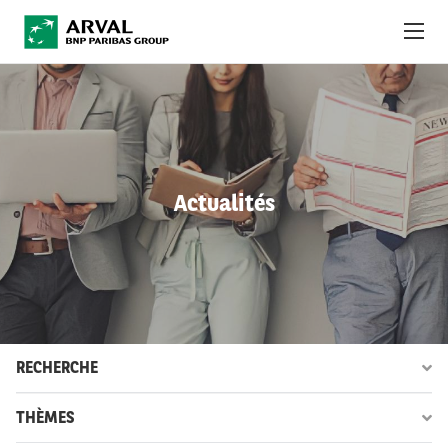
Aller au contenu principal
À PROPOS
ACTUALITÉS
Actualités
DÉVELOPPEMENT DURABLE
DEBT INVESTORS
CAREERS
OBSERVATOIRE
RECHERCHE
INTERNATIONAL
THÈMES