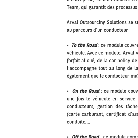
Team, qui garantit des processus 
Arval Outsourcing Solutions se s
au parcours d’un conducteur :
•
To the Road
:
ce module couvre
véhicule. Avec ce module, Arval v
forfait alloué, de la car policy d
l’accompagne tout au long de la 
également que le conducteur maîtr
•
On the Road
: ce module couv
une fois le véhicule en service
conducteurs, gestion des tâch
(carte carburant, certificat d’a
conduite,…
•
Off the Road
: ce module compl