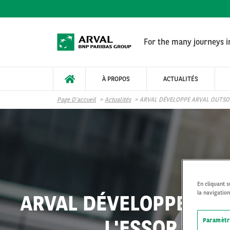
Aller au contenu principal
For the many journeys in
À PROPOS
ACTUALITÉS
Page D’accueil
Actualités
ARVAL DÉVELOPPE ARVAL OUTSOU
En cliquant 
la navigation
ARVAL DÉVELOPPE ARV
L'ESSOR CROI
Paramètr