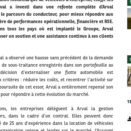
Arval a investi dans une refonte complète d’Arval
r le parcours du conducteur, pour mieux répondre aux
ère de performances opérationnelle, financière et RSE.
ns tous les pays où est implanté le Groupe, Arval
er un soutien et une assistance continus à ses clients
rval a observé une hausse sans précédent de la demande
s de sous-traitance enregistrés dans son portefeuille au
écision d’externaliser une flotte automobile est
ritères : réduire les coûts, et recentrer l’activité sur
 poursuite de cet essor, Arval a entièrement repensé son
s pour répondre à cette évolution du marché.
T
ons, les entreprises délèguent à Arval la gestion
urs, dans le cadre d’un contrat. Elles peuvent donc
é de 25 ans d’expérience dans la location de véhicules
organisation unique et leader sur le marché, l’Account