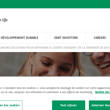
 life
DÉVELOPPEMENT DURABLE
DEBT INVESTORS
CAREERS
RCING SOLUTIONS POUR RÉPONDRE A L'ESSOR CROISSANT DE LA DEMANDE DE SES 
sur « Accepter tous les cookies », vous acceptez le stockage de cookies sur votre appareil 
 sur le site, analyser son utilisation et contribuer à nos efforts de marketing.
Gestion des
AL OUTSOURCING SOLUT
SSANT DE LA DEMANDE D
es des cookies
Tout refuser
Autoriser tou