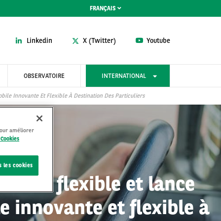
FRANÇAIS
Linkedin
X (Twitter)
Youtube
OBSERVATOIRE
INTERNATIONAL
le Innovante Et Flexible À Destination Des Particuliers
pour améliorer
 Cookies
s les cookies
ilité flexible et lance
 innovante et flexible à