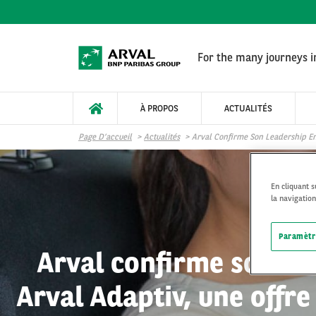
Aller au contenu principal
For the many journeys in
À PROPOS
ACTUALITÉS
Page D’accueil
Actualités
Arval Confirme Son Leadership En 
En cliquant 
la navigation
Paramètr
Arval confirme son lea
Arval Adaptiv, une offr