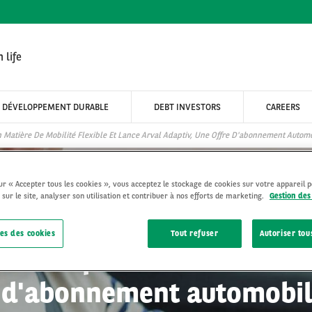
 life
DÉVELOPPEMENT DURABLE
DEBT INVESTORS
CAREERS
Matière De Mobilité Flexible Et Lance Arval Adaptiv, Une Offre D'abonnement Automobi
sur « Accepter tous les cookies », vous acceptez le stockage de cookies sur votre appareil 
 sur le site, analyser son utilisation et contribuer à nos efforts de marketing.
Gestion des
es des cookies
Tout refuser
Autoriser tou
dership en matière de mob
e d'abonnement automobile