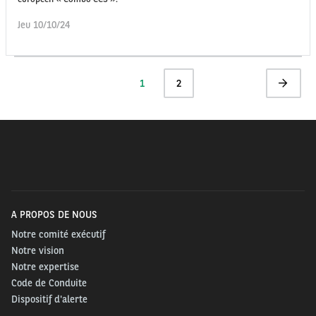
Jeu 10/10/24
Pagination
Page
1
Page
2
Page
actuelle
suivante
A PROPOS DE NOUS
Notre comité exécutif
Notre vision
Notre expertise
Code de Conduite
Dispositif d'alerte