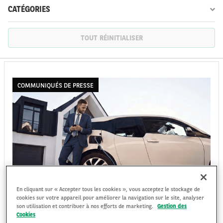
CATÉGORIES
TOUT RÉINITIALISER
FR
EN
COMMUNIQUÉS DE PRESSE
ARVAL : RÉSULTATS ANNUELS 2025
En cliquant sur « Accepter tous les cookies », vous acceptez le stockage de
cookies sur votre appareil pour améliorer la navigation sur le site, analyser
Forte progression du résultat opérationnel brut organique et effet de
son utilisation et contribuer à nos efforts de marketing.
Gestion des
Cookies
base défavorable sur le résultat sur cessions de véhicules par rapport à