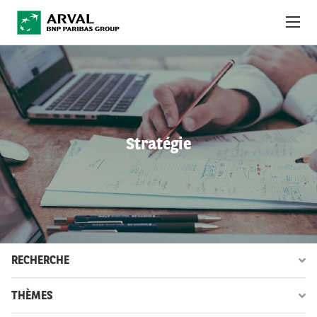
Aller au contenu principal
À PROPOS
ACTUALITÉS
Stratégie
DÉVELOPPEMENT DURABLE
DEBT INVESTORS
CAREERS
OBSERVATOIRE
RECHERCHE
INTERNATIONAL
THÈMES