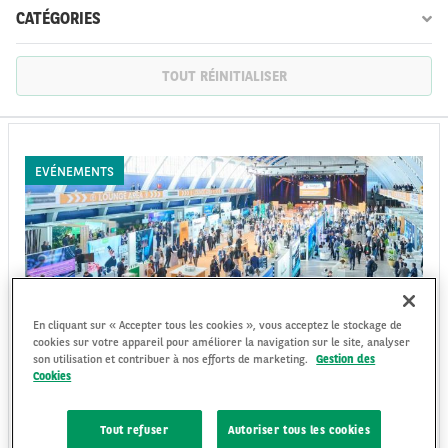
CATÉGORIES
TOUT RÉINITIALISER
FR
EN
EVÉNEMENTS
En cliquant sur « Accepter tous les cookies », vous acceptez le stockage de
cookies sur votre appareil pour améliorer la navigation sur le site, analyser
son utilisation et contribuer à nos efforts de marketing.
Gestion des
Cookies
Arval, présent aux Fleet Europe Days 2023 à
Lisbonne
Tout refuser
Autoriser tous les cookies
L’édition 2023 des Fleet Europe Days s’est tenue à Lisbonne les 22 et 23