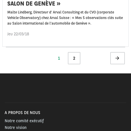
SALON DE GENÈVE »
Malte Lindberg, Directeur d' Arval Consulting et du CVO (corporate
Vehicle Observatory) chez Arval Suisse : « Mes 5 observations clés suite
au Salon international de l’automobile de Genève ».
Jeu 22/03/18
Pagination
Page
1
Page
2
Page
actuelle
suivante
A PROPOS DE NOUS
Notre comité exécutif
Notre vision