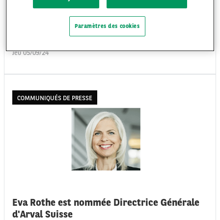
Arval, acteur majeur de la location longue durée de véhicules et
spécialiste des solutions de mobilité en Europe, annonce la nomination
de Marie-Laure Soulaine au poste de Directrice des Relations
Paramètres des cookies
Institutionnelles.
Jeu 05/09/24
COMMUNIQUÉS DE PRESSE
Eva Rothe est nommée Directrice Générale
d'Arval Suisse