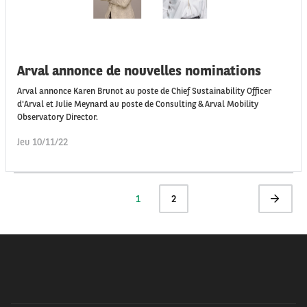
Arval annonce de nouvelles nominations
Arval annonce Karen Brunot au poste de Chief Sustainability Officer
d'Arval et Julie Meynard au poste de Consulting & Arval Mobility
Observatory Director.
Jeu 10/11/22
Pagination
Page
1
Page
2
Page
actuelle
suivante