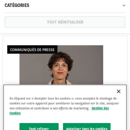
CATÉGORIES
TOUT RÉINITIALISER
FR
EN
COMMUNIQUÉS DE PRESSE
En cliquant sur « Accepter tous les cookies », vous acceptez le stockage de
cookies sur votre appareil pour améliorer la navigation sur le site, analyser
son utilisation et contribuer à nos efforts de marketing.
Gestion des
MARIE-LAURE SOULAINE EST NOMMÉE
Cookies
DIRECTRICE DES RELATIONS
INSTITUTIONNELLES D’ARVAL
Tout refuser
Autoriser tous les cookies