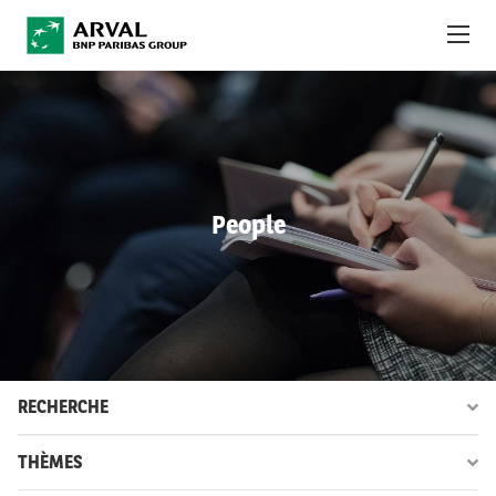
Aller au contenu principal
À PROPOS
ACTUALITÉS
People
DÉVELOPPEMENT DURABLE
DEBT INVESTORS
CAREERS
OBSERVATOIRE
RECHERCHE
INTERNATIONAL
THÈMES